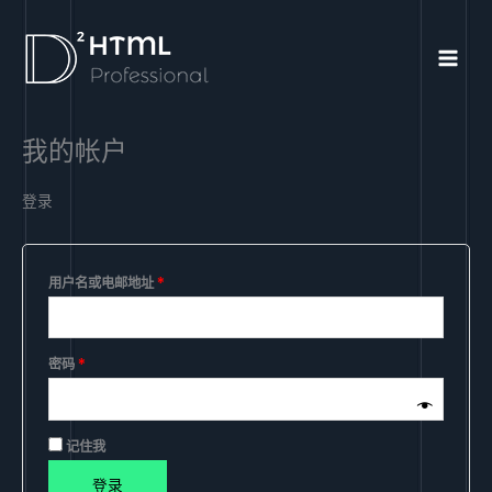
跳
必
必
至
填
填
内
容
我的帐户
登录
用户名或电邮地址
*
密码
*
记住我
登录