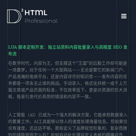
跳
至
内
容
LUA 脚本定制开发：独立站资料内容批量录入与高精度 SEO 发
布流
在数字时代，内容为王，但支撑这个“王国”的后勤工作却可能是
一场噩梦。对于任何一个大型网站——无论是繁忙的新闻门户、
产品浩瀚的电商平台，还是内容详尽的知识库——发布内容的任
务都是一项永无止境的挑战。手动录入、格式化并统一成千上万
篇文章或产品页面的标准，不仅效率低下，更是对资源的巨大消
耗，极易引发代价高昂的错误和内容不一致。
人工智能（AI）已成为一个强大的解决方案，它能承担数据录入
的繁重工作。AI工具能够以惊人的速度处理海量信息。但如果仅
仅有速度，还远远不够。那些定义了品牌视觉形象的、复杂而微
妙的排版规则怎么办？如何自动化处理自定义表格的精确对齐、