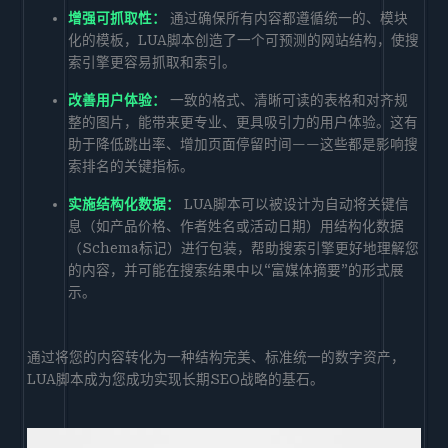
增强可抓取性：
通过确保所有内容都遵循统一的、模块
化的模板，LUA脚本创造了一个可预测的网站结构，使搜
索引擎更容易抓取和索引。
改善用户体验：
一致的格式、清晰可读的表格和对齐规
整的图片，能带来更专业、更具吸引力的用户体验。这有
助于降低跳出率、增加页面停留时间——这些都是影响搜
索排名的关键指标。
实施结构化数据：
LUA脚本可以被设计为自动将关键信
息（如产品价格、作者姓名或活动日期）用结构化数据
（Schema标记）进行包装，帮助搜索引擎更好地理解您
的内容，并可能在搜索结果中以“富媒体摘要”的形式展
示。
通过将您的内容转化为一种结构完美、标准统一的数字资产，
LUA脚本成为您成功实现长期SEO战略的基石。