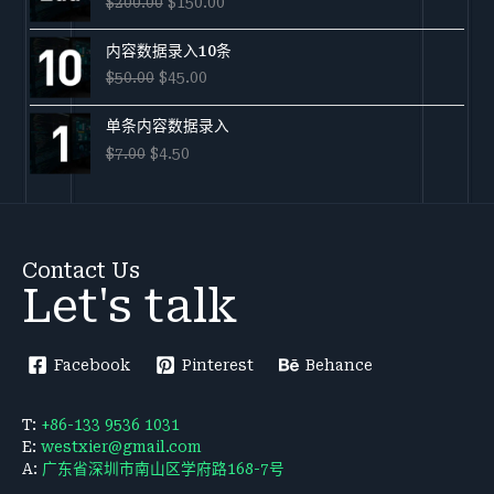
$
200.00
$
150.00
为：
价
$200.00。
格
原
当
内容数据录入10条
为：
价
前
$150.00。
$
50.00
$
45.00
为：
价
$50.00。
格
原
当
单条内容数据录入
为：
价
前
$45.00。
$
7.00
$
4.50
为：
价
$7.00。
格
为：
$4.50。
Contact Us
Let's talk
Facebook
Pinterest
Behance
T:
+86-133 9536 1031
E:
westxier@gmail.com
A:
广东省深圳市南山区学府路168-7号